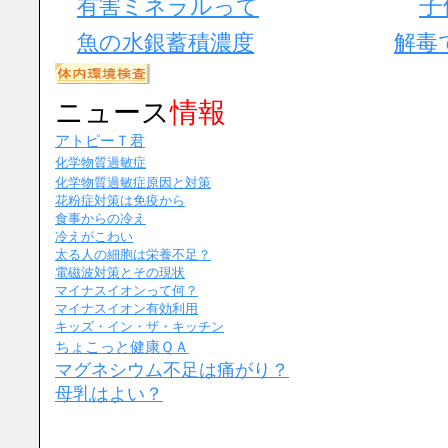
子
有害ミネラルって
魚の水銀蓄積濃度
解毒
ニュース
情報
アトピーＴ君
化学物質過敏症
化学物質過敏症原因と対策
花粉症対策は免疫から
食事からの冷え
冷えがこわい
太る人の細胞は栄養不足？
電磁波対策とその現状
マイナスイオンって何？
マイナスイオン有効利用
キッズ・イン・ザ・キッチン
ちょこっと健康ＱＡ
マグネシウム不足は痛がり？
母乳はよい？