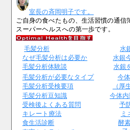
室長の斉岡明子です。
ご自身の食べたもの、生活習慣の通信
スーパーヘルスへの第一歩です。
毛髪分析
水
なぜ毛髪分析は必要か
水銀
毛髪分析体験談
水銀
毛髪分析が必要なタイプ
今
毛髪分析受検要項
（厚
毛髪分析豆知識
今体内
受検後よくある質問
予
キレート療法
ミ
食生活診断
酵